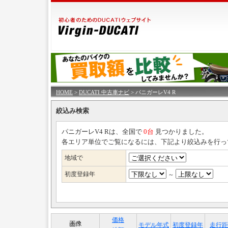
HOME
>
DUCATI 中古車ナビ
> パニガーレV4 R
絞込み検索
パニガーレV4 Rは、全国で
0台
見つかりました。
各エリア単位でご覧になるには、下記より絞込みを行っ
地域で
初度登録年
～
価格
モデル年式
初度登録年
走行距