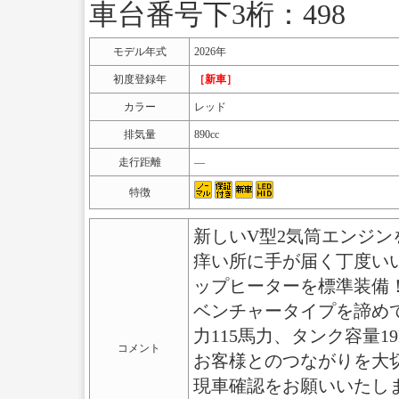
車台番号下3桁：498
モデル年式
2026年
初度登録年
［新車］
カラー
レッド
排気量
890cc
走行距離
―
特徴
新しいV型2気筒エンジンを中
痒い所に手が届く丁度いいMu
ップヒーターを標準装備！
ベンチャータイプを諦めてた
力115馬力、タンク容量19
コメント
お客様とのつながりを大
現車確認をお願いいたします。