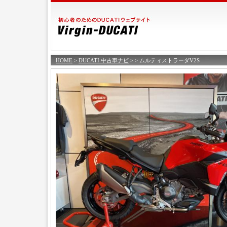
HOME
>
DUCATI 中古車ナビ
>
> ムルティストラーダV2S