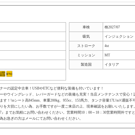
車検
検2027/07
吸気
インジェクション
ストローク
4st
ミッション
MT
製造国
イタリア
ナーの認定中古車！USBやETCなど便利な装備も付いています！
ーやウイングレッド、レバーガードなどの装備も充実！当店メンテナンスで安心！
す！\\nシート高845mm、車重200kg、955cc、153馬力、タンク容量17L\\n※
りを大切にしたい為、お手数ですが一度ご来店の上、現車確認をお願いいたします。\\
7227』までお気軽にお問い合わせください。営業時間10：00～18：30営業時間外で
為お急ぎの方はメールにてお問い合わせください。