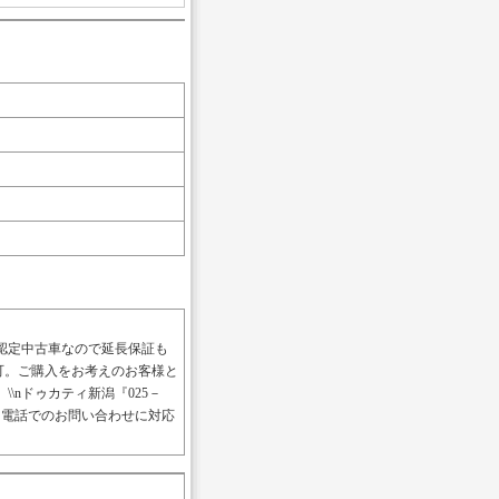
認定中古車なので延長保証も
通販不可。ご購入をお考えのお客様と
nドゥカティ新潟『025－
すと電話でのお問い合わせに対応