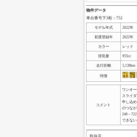
物件データ
車台番号下3桁：752
モデル年式
2022年
初度登録年
2022年
カラー
レッド
排気量
955cc
走行距離
5,138km
特徴
ワンオー
スライダ
申し込めま
コメント
のつなが
248－
できない
取扱店