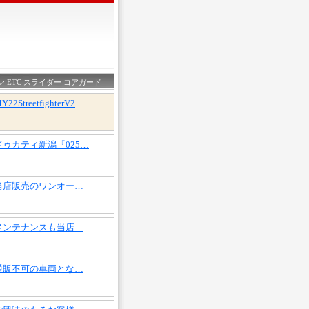
 ETC スライダー コアガード
Y22StreetfighterV2
ドゥカティ新潟『025…
当店販売のワンオー…
メンテナンスも当店…
通販不可の車両とな…