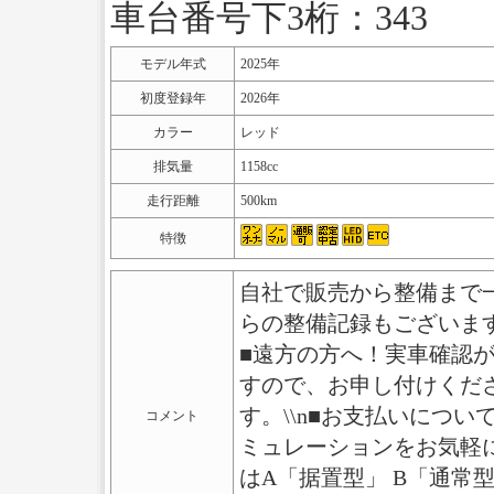
車台番号下3桁：343
モデル年式
2025年
初度登録年
2026年
カラー
レッド
排気量
1158cc
走行距離
500km
特徴
自社で販売から整備まで
らの整備記録もございま
■遠方の方へ！実車確認
すので、お申し付けくださ
す。\\n■お支払いにつ
コメント
ミュレーションをお気軽に
はA「据置型」 B「通常