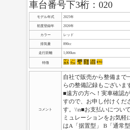
車台番号下3桁：020
モデル年式
2025年
初度登録年
2026年
カラー
レッド
排気量
890cc
走行距離
1,000km
特徴
自社で販売から整備まで
らの整備記録もございま
■遠方の方へ！実車確認
すので、お申し付けくださ
す。\\n■お支払いにつ
コメント
ミュレーションをお気軽に
はA「据置型」 B「通常