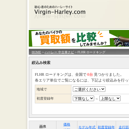
HOME
>
ハーレー 中古車ナビ
> FLHR ロードキング
絞込み検索
FLHR ロードキングは、全国で
0台
見つかりました。
各エリア単位でご覧になるには、下記より絞込みを行っ
地域で
初度登録年
～
価格
モデル年式
初度登録年
走行距