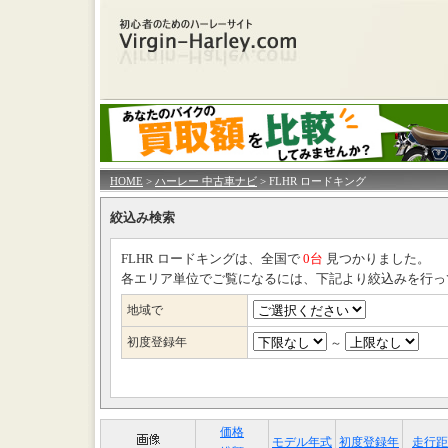
HOME
>
ハーレー 中古車ナビ
> FLHR ロードキング
絞込み検索
FLHR ロードキングは、全国で
0台
見つかりました。
各エリア単位でご覧になるには、下記より絞込みを行っ
地域で
初度登録年
～
価格
モデル年式
初度登録年
走行距