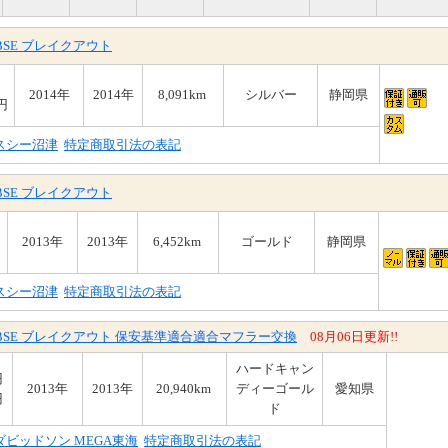
SBSE ブレイクアウト
2014年
2014年
8,091km
シルバー
静岡県
円
スシー沼津
特定商取引法の表記
SBSE ブレイクアウト
2013年
2013年
6,452km
ゴールド
静岡県
スシー沼津
特定商取引法の表記
XSBSE ブレイクアウト 保安基準適合適合マフラー交換
08月06日更新!!
ハードキャン
円
2013年
2013年
20,940km
ディーゴール
愛知県
円
ド
ビッドソン MEGA東海
特定商取引法の表記