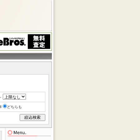
～
車
どちらも