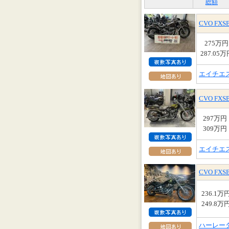
総額
CVO FX
275万円
287.05万
エイチエ
CVO FX
297万円
309万円
エイチエ
CVO F
236.1万
249.8万
ハーレーダ