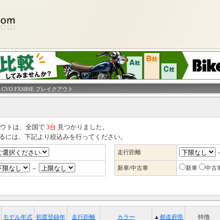
 CVO FXSBSE ブレイクアウト
イクアウトは、全国で
3台
見つかりました。
るには、下記より絞込みを行ってください。
走行距離
新車/中古車
新車
中古
～
モデル年式
初度登録年
走行距離
カラー
▲
都道府県
特徴