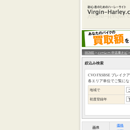
HOME
>
ハーレー 中古車ナビ
>
絞込み検索
CVO FXSBSE ブレ
各エリア単位でご覧にな
地域で
初度登録年
価格