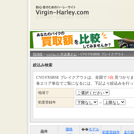
HOME
>
ハーレー 中古車ナビ
> CVO FXSBSE ブレイクアウト
絞込み検索
CVO FXSBSE ブレイクアウトは、全国で
3台
見つかりま
各エリア単位でご覧になるには、下記より絞込みを行っ
地域で
初度登録年
～
価格
��
モデル
初度登録年
走行