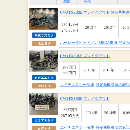
総額
年式
CVO FXSBSE ブレイクアウト 保安基
236.1万円
2013年
2013年
20,
249.8万円
ハーレーダビッドソン MEGA東海
特定
CVO FXSBSE ブレイクアウト
297万円
2013年
2013年
6,45
309万円
エイチエスシー沼津
特定商取引法の表記
CVO FXSBSE ブレイクアウト
275万円
2014年
2014年
8,0
287.05万円
エイチエスシー沼津
特定商取引法の表記