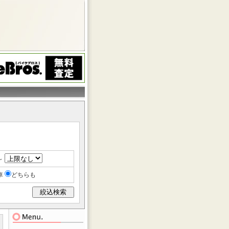
～
車
どちらも