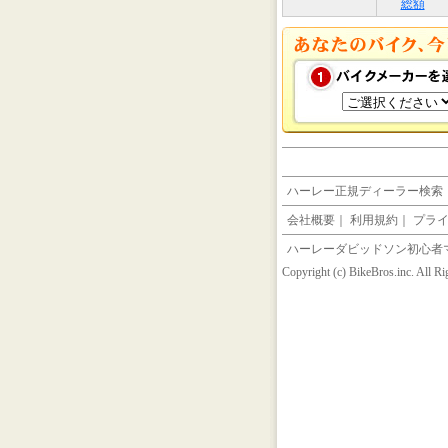
総額
ハーレー正規ディーラー検索
会社概要
｜
利用規約
｜
プラ
ハーレーダビッドソン初心者
Copyright (c) BikeBros.inc. All R