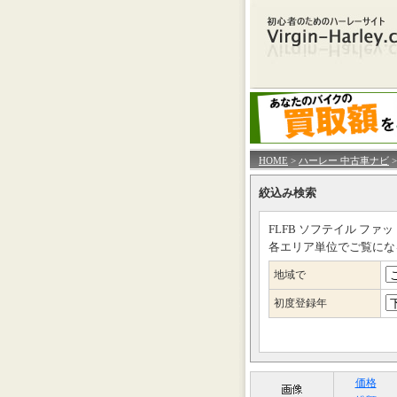
HOME
>
ハーレー 中古車ナビ
>
絞込み検索
FLFB ソフテイル フ
各エリア単位でご覧にな
地域で
初度登録年
価格