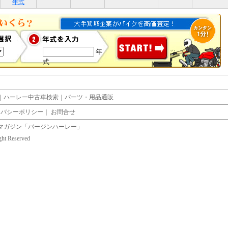
年式
年
式
｜
ハーレー中古車検索
｜
パーツ・用品通販
イバシーポリシー
｜
お問合せ
マガジン「バージンハーレー」
ight Reserved