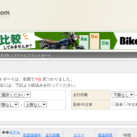
 FLFB ソフテイル ファットボーイ
ァットボーイは、全国で
0台
見つかりました。
るには、下記より絞込みを行ってください。
走行距離
新車/中古車
新車
中古
～
��
モデル
初度登録年
走行距離
カラー
都道府県
特徴