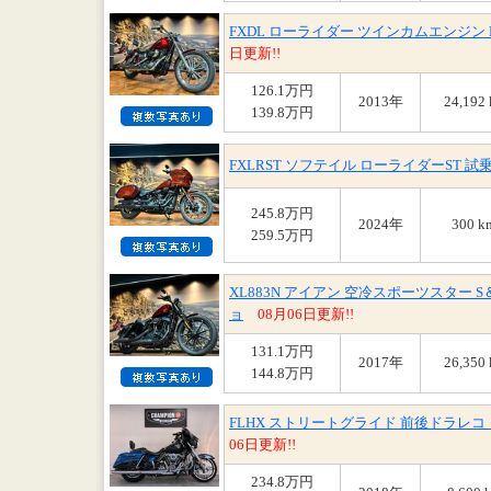
FXDL ローライダー ツインカムエンジン 
日更新!!
126.1万円
2013年
24,192
139.8万円
FXLRST ソフテイル ローライダーST 
245.8万円
2024年
300 k
259.5万円
XL883N アイアン 空冷スポーツスター
ョ
08月06日更新!!
131.1万円
2017年
26,350
144.8万円
FLHX ストリートグライド 前後ドラレコ
06日更新!!
234.8万円