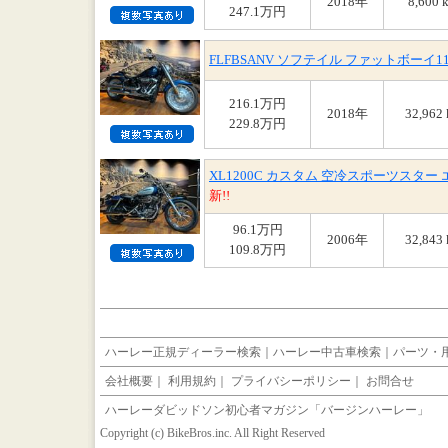
2018年
8,600 
247.1万円
FLFBSANV ソフテイル ファットボーイ1
216.1万円
2018年
32,962
229.8万円
XL1200C カスタム 空冷スポーツスタ
新!!
96.1万円
2006年
32,843
109.8万円
ハーレー正規ディーラー検索
｜
ハーレー中古車検索
｜
パーツ・
会社概要
｜
利用規約
｜
プライバシーポリシー
｜
お問合せ
ハーレーダビッドソン初心者マガジン「バージンハーレー」
Copyright (c) BikeBros.inc. All Right Reserved