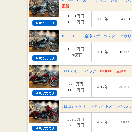
XLH883H ハガー エボリューションエ
更新!!
156.1万円
2000年
54,851
169.8万円
XL883L ロー 空冷スポーツスター エ
106.3万円
2013年
10,909
120万円
FLD スイッチバック
08月06日更新!!
99.8万円
2012年
40,436
113.5万円
FLHXS ストリートグライドスペシャル 
309.8万円
2023年
2,932 
323.5万円