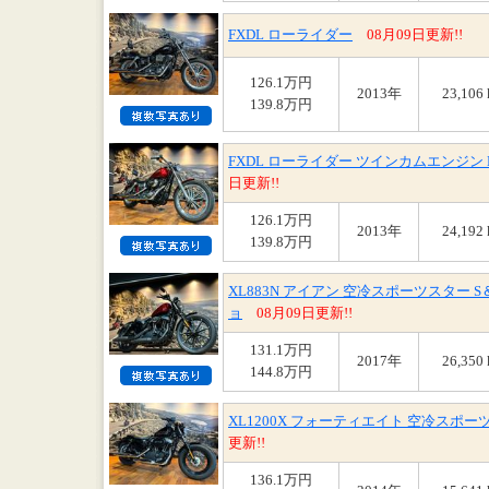
FXDL ローライダー
08月09日更新!!
126.1万円
2013年
23,106
139.8万円
FXDL ローライダー ツインカムエンジン 
日更新!!
126.1万円
2013年
24,192
139.8万円
XL883N アイアン 空冷スポーツスター
ョ
08月09日更新!!
131.1万円
2017年
26,350
144.8万円
XL1200X フォーティエイト 空冷スポ
更新!!
136.1万円