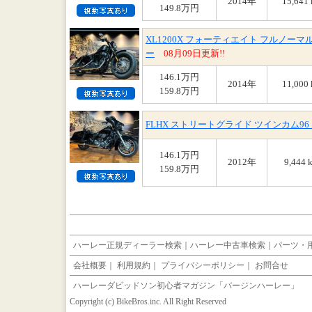
2014年
15,641
149.8万円
XL1200X フォーティエイト フルノー
ー
08月09日更新!!
146.1万円
2014年
11,000
159.8万円
FLHX ストリートグライド ツインカム9
146.1万円
2012年
9,444 
159.8万円
ハーレー正規ディーラー検索
｜
ハーレー中古車検索
｜
パーツ・
会社概要
｜
利用規約
｜
プライバシーポリシー
｜
お問合せ
ハーレーダビッドソン初心者マガジン「バージンハーレー」
Copyright (c) BikeBros.inc. All Right Reserved