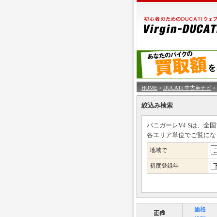
HOME
>
DUCATI 中古車ナビ
>
絞込み検索
パニガーレV4 Sは、全
各エリア単位でご覧にな
地域で
初度登録年
価格