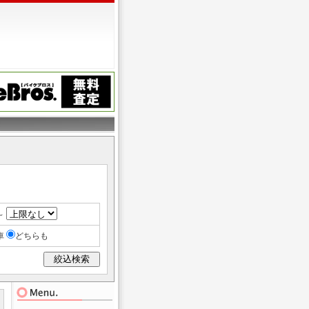
～
車
どちらも