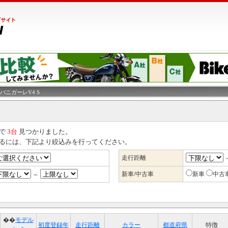
 パニガーレV4 S
国で
3台
見つかりました。
るには、下記より絞込みを行ってください。
走行距離
新車/中古車
新車
中古
～
��
モデル
初度登録年
走行距離
カラー
都道府県
特徴