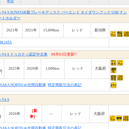
年式
V4 S SUNSTAR製ブレーキディスク バーエンド タイダウンフック USB ナン
ートホルダー
2021年
2021年
15,898km
レッド
新潟県
IIGATA
V4 S ドゥカティ認定中古車
08月03日更新!!
2025年
2026年
1,000km
レッド
大阪府
円
 OSAKA NORTH ㈱光岡自動車
特定商取引法の表記
V4 S
［新
2026年
―
レッド
大阪府
円
車］
 OSAKA NORTH ㈱光岡自動車
特定商取引法の表記